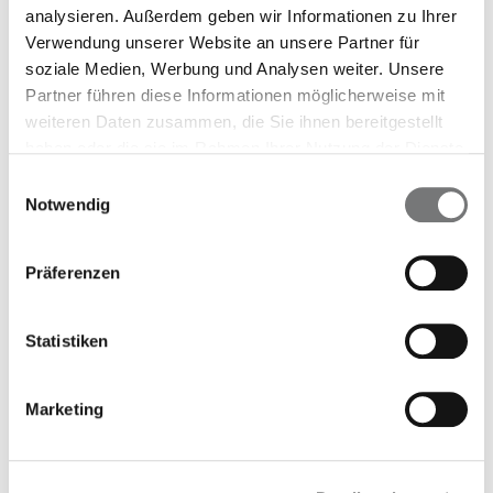
analysieren. Außerdem geben wir Informationen zu Ihrer
Verwendung unserer Website an unsere Partner für
soziale Medien, Werbung und Analysen weiter. Unsere
Partner führen diese Informationen möglicherweise mit
weiteren Daten zusammen, die Sie ihnen bereitgestellt
haben oder die sie im Rahmen Ihrer Nutzung der Dienste
gesammelt haben.
Einwilligungsauswahl
Notwendig
In der SCHWANGERSCHAFT
Präferenzen
Risikoreduktion von
Frühgeburten
Statistiken
Toxoplasmosetest- und beratung
Marketing
Infektionsscreening mittels Abstrich
Streptokokken-B-Vorsorge