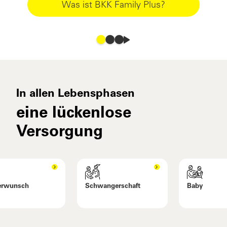
Was ist BKK Family Plus?
In allen Lebensphasen
eine lückenlose
Versorgung
erwunsch
Schwangerschaft
Baby