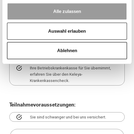
Schwangerschaft.
Hebammenvermittlung: Hebammensuche in
Alle zulassen
einem Pool von mehr als 8.500 Hebammen in
Deutschland.
Hebammen-Sprechstunde: Die Möglichkeit,
Auswahl erlauben
ausgebildeten Hebammen schon vor der Geburt
Fragen rund um Schwangerschaft, Geburt und
die erste Zeit mit dem Baby zu stellen.
Ablehnen
Je nach Krankenkasse können weitere
Leistungen hinzukommen. Welche Leistungen
Ihre Betriebskrankenkasse für Sie übernimmt,
erfahren Sie über den Keleya-
Krankenkassencheck.
Teilnahmevoraussetzungen:
Sie sind schwanger und bei uns versichert.