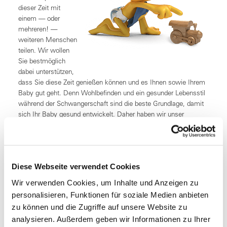
dieser Zeit mit
einem — oder
mehreren! —
weiteren Menschen
teilen. Wir wollen
Sie bestmöglich
dabei unterstützen,
dass Sie diese Zeit genießen können und es Ihnen sowie Ihrem
Baby gut geht. Denn Wohlbefinden und ein gesunder Lebensstil
während der Schwangerschaft sind die beste Grundlage, damit
sich Ihr Baby gesund entwickelt. Daher haben wir unser
Angebot mit dem Programm „keleya“ über die gesetzlich
vorgeschriebenen Leistungen hinaus erweitert.
keleya – optimale Unterstützung während der Schwangerschaft
Diese Webseite verwendet Cookies
keleya
versteht sich als individuelle Begleitung und optimale
Wir verwenden Cookies, um Inhalte und Anzeigen zu
Unterstützung für Schwangere. Die App fördert einen
gesünderen Lebensstil, indem sie Meditationen, Workouts,
personalisieren, Funktionen für soziale Medien anbieten
Expertenratschläge und gesunde Ernährungspläne entsprechend
zu können und die Zugriffe auf unsere Website zu
den individuellen Bedürfnissen und Symptomen der Frau
analysieren. Außerdem geben wir Informationen zu Ihrer
personalisiert. Zudem bietet keleya eine Hebammen-