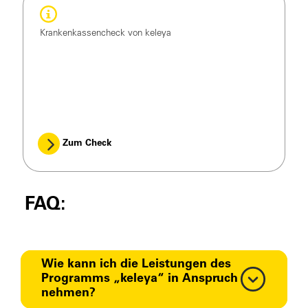
Krankenkassencheck von keleya
Zum Check
FAQ:
Wie kann ich die Leistungen des
Programms „keleya“ in Anspruch
nehmen?