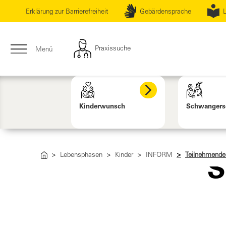
Erklärung zur Barrierefreiheit
Gebärdensprache
L
Praxissuche
Menü
Kinderwunsch
Schwangers
Lebensphasen
Kinder
INFORM
Teilnehmende
S