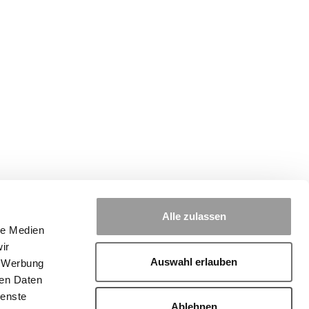
Alle zulassen
le Medien
ir
Auswahl erlauben
, Werbung
ren Daten
ienste
Ablehnen