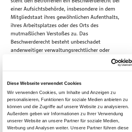
steht den Betroffenen ein Beschwerderecht bei
einer Aufsichtsbehörde, insbesondere in dem
Mitgliedstaat ihres gewöhnlichen Aufenthalts,
ihres Arbeitsplatzes oder des Orts des
mutmaßlichen Verstoßes zu. Das
Beschwerderecht besteht unbeschadet
anderweitiger verwaltungsrechtlicher oder
gerichtlicher Rechtsbehelfe.
Recht auf Datenübertragbarkeit
Diese Webseite verwendet Cookies
Sie haben das Recht, Daten, die wir auf
Wir verwenden Cookies, um Inhalte und Anzeigen zu
personalisieren, Funktionen für soziale Medien anbieten zu
Grundlage Ihrer Einwilligung oder in Erfüllung
können und die Zugriffe auf unsere Website zu analysieren.
eines Vertrags automatisiert verarbeiten, an
Außerdem geben wir Informationen zu Ihrer Verwendung
sich oder an einen Dritten in einem gängigen,
unserer Website an unsere Partner für soziale Medien,
maschinenlesbaren Format aushändigen zu
Werbung und Analysen weiter. Unsere Partner führen diese