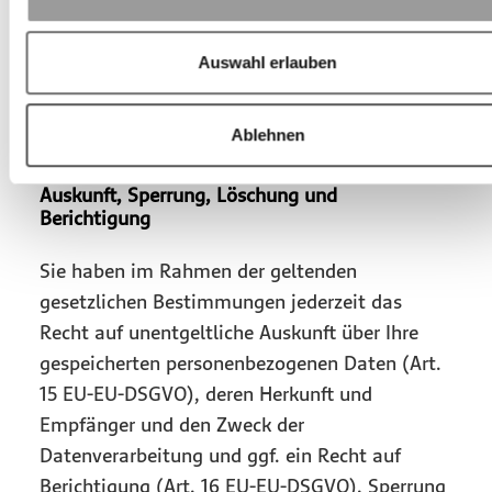
Wenn die SSL- bzw. TLS-Verschlüsselung
aktiviert ist, können die Daten, die Sie an uns
Auswahl erlauben
übermitteln, nicht von Dritten mitgelesen
werden.
Ablehnen
Auskunft, Sperrung, Löschung und
Berichtigung
Sie haben im Rahmen der geltenden
gesetzlichen Bestimmungen jederzeit das
Recht auf unentgeltliche Auskunft über Ihre
gespeicherten personenbezogenen Daten (Art.
15 EU-EU-DSGVO), deren Herkunft und
Empfänger und den Zweck der
Datenverarbeitung und ggf. ein Recht auf
Berichtigung (Art. 16 EU-EU-DSGVO), Sperrung