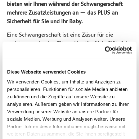
bieten wir Ihnen während der Schwangerschaft
mehrere Zusatzleistungen an — das PLUS an
Sicherheit für Sie und Ihr Baby.
Eine Schwangerschaft ist eine Zäsur für die
meisten werdenden Eltern. Verständlich. Plötzlich
gibt es neben Ihnen noch ein weiteres Lebewesen,
für das Sie die Verantwortung tragen. Gerade die
erste Schwangerschaft ist deshalb natürlich mit
Diese Webseite verwendet Cookies
Vorfreude und Euphorie, oft aber auch mit
Wir verwenden Cookies, um Inhalte und Anzeigen zu
Unsicherheit und offenen Fragen verbunden.
personalisieren, Funktionen für soziale Medien anbieten
zu können und die Zugriffe auf unsere Website zu
Ein zentraler Aspekt dabei: Was können Sie für die
analysieren. Außerdem geben wir Informationen zu Ihrer
Gesundheit Ihres Kindes tun und wie können Sie
Verwendung unserer Website an unsere Partner für
die besten Voraussetzungen für einen guten Start
soziale Medien, Werbung und Analysen weiter. Unsere
ins Leben schaffen? Diese Frage liegt Ihnen
Partner führen diese Informationen möglicherweise mit
genauso am Herzen wie uns. Deshalb bieten wir
weiteren Daten zusammen, die Sie ihnen bereitgestellt