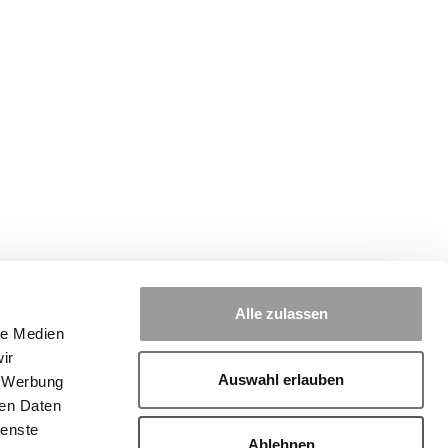
Alle zulassen
le Medien
ir
Auswahl erlauben
, Werbung
ren Daten
ienste
Ablehnen