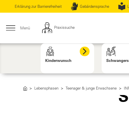
Erklärung zur Barrierefreiheit
Gebärdensprache
L
Praxissuche
Menü
Kinderwunsch
Schwangers
Lebensphasen
Teenager & junge Erwachsene
IN
S