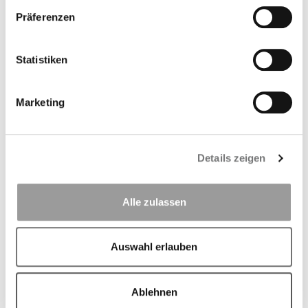
Ihr Kind ist bei uns versichert und maximal 17
Präferenzen
Jahre alt.
Sie haben die Teilnahmeerklärung zur
Statistiken
ambulanten Kinderchirurgie unterschrieben.
Marketing
Teilnehmende Betriebskrankenkassen
Details zeigen
Alle zulassen
Teilnehmende Kassen anzeigen
Auswahl erlauben
Ablehnen