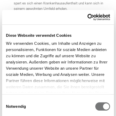
spart es sich einen Krankenhausaufenthalt und kann sich in
seinem gewohnten Umfeld erholen.
Sie erhalten schnell einen OP-Termin.
Unser Plus für Sie auf einen
Diese Webseite verwendet Cookies
Blick
Wir verwenden Cookies, um Inhalte und Anzeigen zu
personalisieren, Funktionen für soziale Medien anbieten
zu können und die Zugriffe auf unsere Website zu
Wir übernehmen die Kosten für die ambulante
analysieren. Außerdem geben wir Informationen zu Ihrer
Durchführung notwendiger chirurgischer Eingriffe
Verwendung unserer Website an unsere Partner für
bei Ihrem Kind.
soziale Medien, Werbung und Analysen weiter. Unsere
Wir bezahlen die gesamte Behandlung inklusive
Beratung, Vor- und Nachuntersuchung, Operation
Partner führen diese Informationen möglicherweise mit
sowie Medikation.
weiteren Daten zusammen, die Sie ihnen bereitgestellt
haben oder die sie im Rahmen Ihrer Nutzung der Dienste
gesammelt haben.
Einwilligungsauswahl
Notwendig
Teilnahmevoraussetzungen: