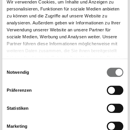
Wir verwenden Cookies, um Inhalte und Anzeigen zu
Bei Kompass bist du nicht allein. Die
personalisieren, Funktionen für soziale Medien anbieten
Beraterinnen und Berater der IVP stehen dir
zu können und die Zugriffe auf unsere Website zu
von Anfang an zur Seite. Sie sind sehr erfahren
analysieren. Außerdem geben wir Informationen zu Ihrer
darin, das für dich passende
Verwendung unserer Website an unsere Partner für
Unterstützungsangebot zu finden. Dies kann
soziale Medien, Werbung und Analysen weiter. Unsere
Partner führen diese Informationen möglicherweise mit
sowohl therapeutische Gespräche oder
weiteren Daten zusammen, die Sie ihnen bereitgestellt
Coachings, Beratung zu sozialen Problemen
haben oder die sie im Rahmen Ihrer Nutzung der Dienste
oder auch Online-Selbsthilfeprogramme
gesammelt haben.
Einwilligungsauswahl
umfassen. Die Hilfen erhältst du abgestimmt
Notwendig
auf deine Situation entweder vor Ort, per
Telefon oder über Video.
Präferenzen
Gemeinsam sorgen wir dafür, dass es dir bald
wieder besser geht!
Statistiken
Interessierst du dich für das Programm
Kompass? Dann wende dich bitte direkt an
Marketing