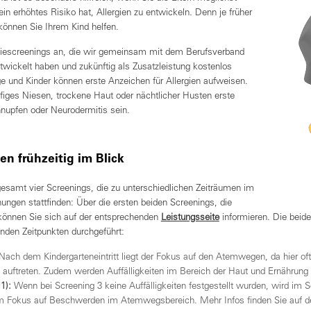
 ein erhöhtes Risiko hat, Allergien zu entwickeln. Denn je früher
können Sie Ihrem Kind helfen.
piescreenings an, die wir gemeinsam mit dem Berufsverband
twickelt haben und zukünftig als Zusatzleistung kostenlos
e und Kinder können erste Anzeichen für Allergien aufweisen.
ges Niesen, trockene Haut oder nächtlicher Husten erste
upfen oder Neurodermitis sein.
en frühzeitig im Blick
gesamt vier Screenings, die zu unterschiedlichen Zeiträumen im
ngen stattfinden: Über die ersten beiden Screenings, die
 können Sie sich auf der entsprechenden
Leistungsseite
informieren. Die beid
nden Zeitpunkten durchgeführt:
Nach dem Kindergarteneintritt liegt der Fokus auf den Atemwegen, da hier of
uftreten. Zudem werden Auffälligkeiten im Bereich der Haut und Ernährung 
J1):
Wenn bei Screening 3 keine Auffälligkeiten festgestellt wurden, wird im S
em Fokus auf Beschwerden im Atemwegsbereich. Mehr Infos finden Sie auf d