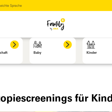
eichte Sprache
chaft
Baby
Kinder
opiescreenings für Kin