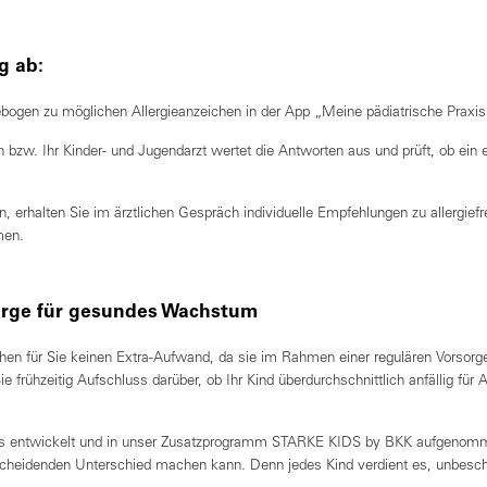
g ab:
ebogen zu möglichen Allergieanzeichen in der App „Meine pädiatrische Praxis
in bzw. Ihr Kinder- und Jugendarzt wertet die Antworten aus und prüft, ob ein 
en, erhalten Sie im ärztlichen Gespräch individuelle Empfehlungen zu allergie
men.
orge für gesundes Wachstum
hen für Sie keinen Extra-Aufwand, da sie im Rahmen einer regulären Vorsorg
e frühzeitig Aufschluss darüber, ob Ihr Kind überdurchschnittlich anfällig für A
gs entwickelt und in unser Zusatzprogramm STARKE KIDS by BKK aufgenomm
scheidenden Unterschied machen kann. Denn jedes Kind verdient es, unbesc