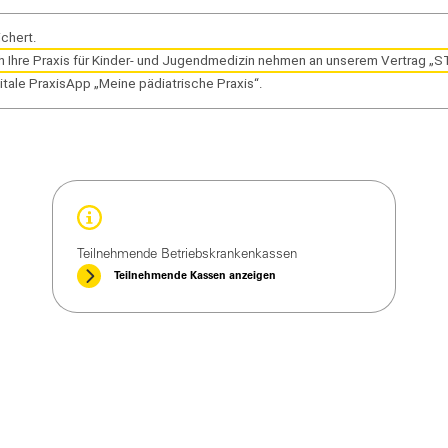
ichert.
ch Ihre Praxis für Kinder- und Jugendmedizin nehmen an unserem Vertrag „S
gitale PraxisApp „Meine pädiatrische Praxis“.
Teilnehmende Betriebskrankenkassen
Teilnehmende Kassen anzeigen