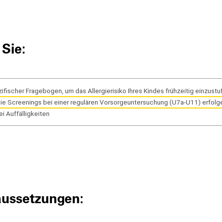
 Sie:
zifischer Fragebogen, um das Allergierisiko Ihres Kindes frühzeitig einzustu
die Screenings bei einer regulären Vorsorgeuntersuchung (U7a-U11) erfolg
ei Auffälligkeiten
aussetzungen: