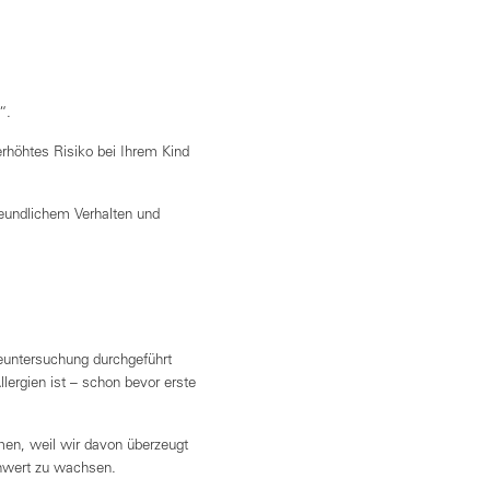
“.
erhöhtes Risiko bei Ihrem Kind
freundlichem Verhalten und
euntersuchung durchgeführt
llergien ist – schon bevor erste
en, weil wir davon überzeugt
hwert zu wachsen.