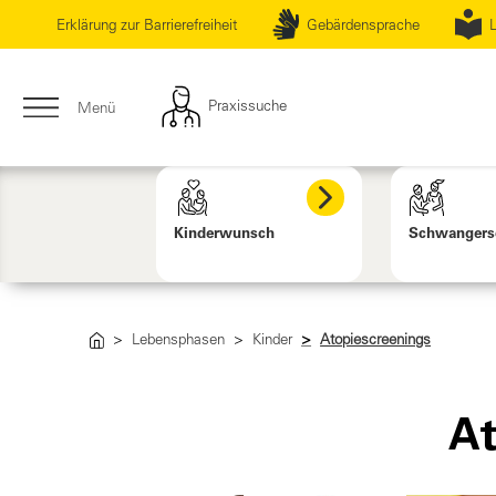
Erklärung zur Barrierefreiheit
Gebärdensprache
L
Praxissuche
Menü
Kinderwunsch
Schwangers
Lebensphasen
Kinder
Atopiescreenings
At