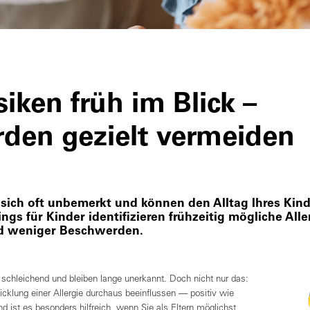
siken früh im Blick –
den gezielt vermeiden
 sich oft unbemerkt und können den Alltag Ihres Kind
gs für Kinder identifizieren frühzeitig mögliche Aller
nd weniger Beschwerden.
h schleichend und bleiben lange unerkannt. Doch nicht nur das:
cklung einer Allergie durchaus beeinflussen — positiv wie
 ist es besonders hilfreich, wenn Sie als Eltern möglichst