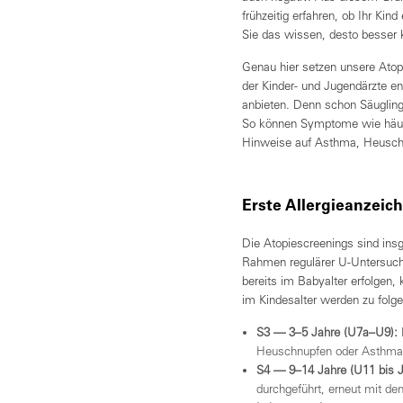
frühzeitig erfahren, ob Ihr Kind
Sie das wissen, desto besser 
Genau hier setzen unsere Ato
der Kinder- und Jugendärzte en
anbieten. Denn schon Säugling
So können Symptome wie häufi
Hinweise auf Asthma, Heuschn
Erste Allergieanzeich
Die Atopiescreenings sind ins
Rahmen regulärer U-Untersuchu
bereits im Babyalter erfolgen,
im Kindesalter werden zu folge
S3 — 3–5 Jahre (U7a–U9):
Heuschnupfen oder Asthma a
S4 — 9–14 Jahre (U11 bis 
durchgeführt, erneut mit d